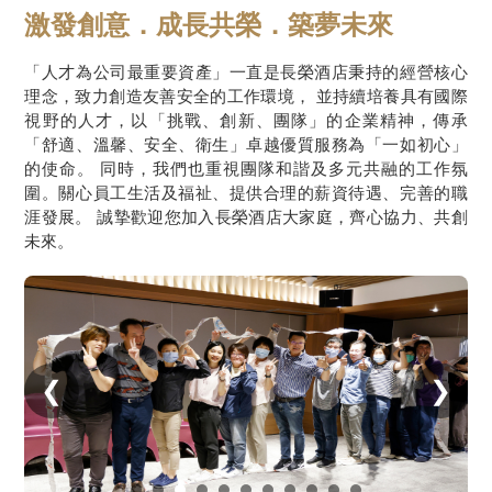
激發創意．成長共榮．築夢未來
「人才為公司最重要資產」一直是長榮酒店秉持的經營核心
理念，致力創造友善安全的工作環境， 並持續培養具有國際
視野的人才，以「挑戰、創新、團隊」的企業精神，傳承
「舒適、溫馨、安全、衛生」卓越優質服務為「一如初心」
的使命。 同時，我們也重視團隊和諧及多元共融的工作氛
圍。關心員工生活及福祉、提供合理的薪資待遇、完善的職
涯發展。 誠摯歡迎您加入長榮酒店大家庭，齊心協力、共創
未來。
❮
❯