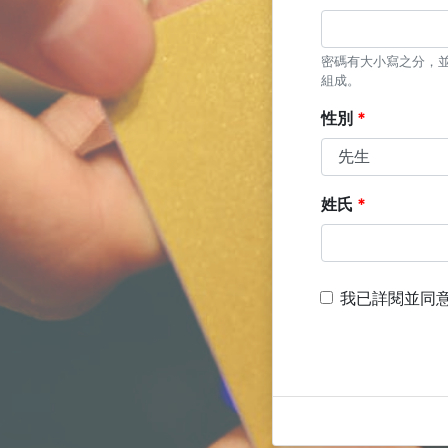
密碼有大小寫之分，並且
組成。
性別
姓氏
我已詳閱並同