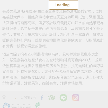
Loading...
長榮文苑酒店(嘉義)係由佳茂集團委託長榮酒店經營管理，位於
嘉義縣太保市，距離高鐵站車程僅需五分鐘即可抵達，緊鄰國立
故宮博物院南部院區。酒店設計以嘉義縣好山好水的自然景觀為
設計理念，除了結合湖光山色的景觀氛圍、故宮南院知性的藝文
特色，並融入大量木質及綠化設計，精心打造一處舒適、質樸溫
暖的完美旅行憩所，並提供在地國際化的餐飲美食，期盼帶給所
有貴賓一段親切滿意的旅程。
酒店內除了擁有263間裝潢簡約時尚、風格靜謐的景觀客房之
外，嚴選嘉義在地產銷食材的全時段咖啡廳可容納200人，並可
依照房客需求提供各種精緻客房餐飲服務。挑高無樑柱的國際級
宴會廳可同時容納400人，亦可配合各種會議宴席需求提供各式
桌型服務。高解析度LED牆、劇院級音響燈光設備，適合各種大
型會議研習、活動展覽、婚禮宴會、活動會場使用。
訂閱電子報