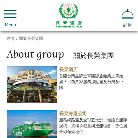
Menu
訂房
首頁
/
關於長榮集團
About group
關於長榮集團
長榮酒店
首開台灣品牌進軍國際旅館業之肇始，
旗下目前八家服務據點遍及台灣及中
國。
長榮海運公司
服務網路遍及全球五大洲，無論是船隊
規模、貨櫃承載量與造船理念，皆位居
全球領先地位。